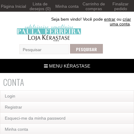
Lista de
Carrinho de
Finalizar
Página Inicial
Minha conta
desejos (0)
compras
pedido
Seja bem vindo! Você pode
entrar
ou
criar
uma conta
.
MENU KÉRASTASE
CONTA
Login
Registrar
Esqueci-me da minha password
Minha conta