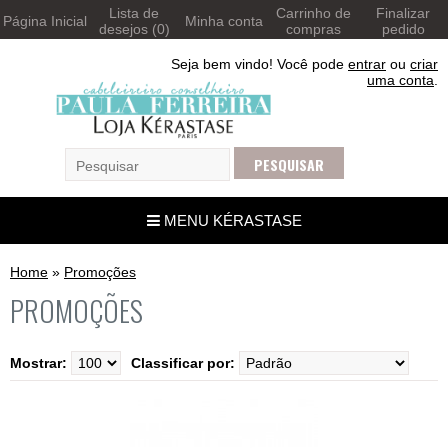
Lista de
Carrinho de
Finalizar
Página Inicial
Minha conta
desejos (0)
compras
pedido
Seja bem vindo! Você pode
entrar
ou
criar
uma conta
.
MENU KÉRASTASE
Home
»
Promoções
PROMOÇÕES
Mostrar:
Classificar por: