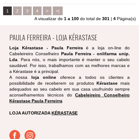
1
2
3
4
>
>|
A visualizar de
1 a 100
do total de
301
|
4
Página(s)
PAULA FERREIRA - LOJA KÉRASTASE
Loja Kérastase - Paula Ferreira
é a loja on-line do
Cabeleireiro Conselheiro
Paula Ferreira - onlifarma unip.
Lda
. Para nós, o mais importante é manter o seu cabelo
saudável. Por isso, trabalhamos com as melhores marcas e
a Kérastase é a principal.
A nossa
loja online
oferece a todos os clientes a
possibilidade de receberem os produtos
Kérastase
mais
adequados ao seu cabelo em sua casa usufruindo sempre
aconselhamentos técnicos do
Cabeleireiro Conselheiro
Kérastase Paula Ferreirra
LOJA AUTORIZADA
KÉRASTASE