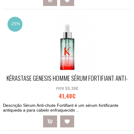
-25%
KÉRASTASE GENESIS HOMME SÉRUM FORTIFIANT ANTI-
CHUTE 90ML
55,30€
41,48€
Descrição Sérum Anti-chute Fortifiant é um sérum fortificante
antiqueda a para cabelo enfraquecido ..