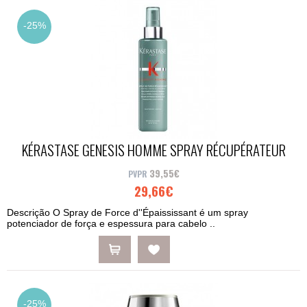
-25%
KÉRASTASE GENESIS HOMME SPRAY RÉCUPÉRATEUR
D'ÉPAISSEUR 1...
39,55€
29,66€
Descrição O Spray de Force d''Épaississant é um spray
potenciador de força e espessura para cabelo ..
-25%