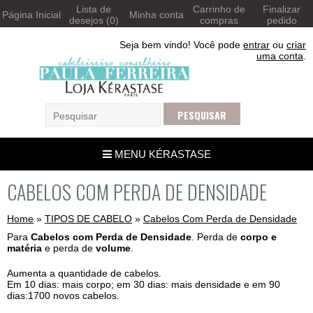
Lista de
Carrinho de
Finalizar
Página Inicial
Minha conta
desejos (0)
compras
pedido
Seja bem vindo! Você pode
entrar
ou
criar
uma conta
.
MENU KÉRASTASE
CABELOS COM PERDA DE DENSIDADE
Home
»
TIPOS DE CABELO
»
Cabelos Com Perda de Densidade
Para
Cabelos com Perda de Densidade
. Perda de
corpo e
matéria
e perda de
volume
.
Aumenta a quantidade de cabelos.
Em 10 dias: mais corpo; em 30 dias: mais densidade e em 90
dias:1700 novos cabelos.