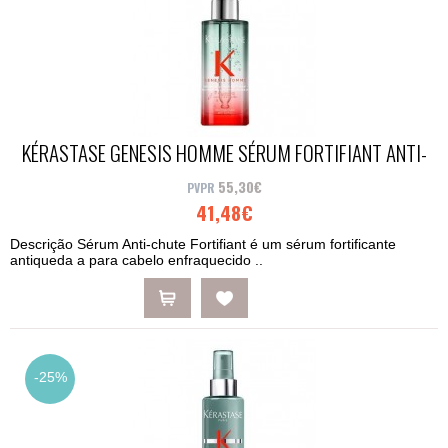
KÉRASTASE GENESIS HOMME SÉRUM FORTIFIANT ANTI-
CHUTE 90ML
55,30€
41,48€
Descrição Sérum Anti-chute Fortifiant é um sérum fortificante
antiqueda a para cabelo enfraquecido ..
-25%