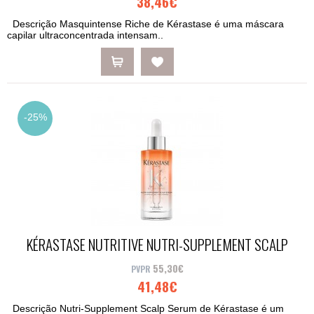
38,46€
Descrição Masquintense Riche de Kérastase é uma máscara
capilar ultraconcentrada intensam..
-25%
KÉRASTASE NUTRITIVE NUTRI-SUPPLEMENT SCALP
SERUM 90ML
55,30€
41,48€
Descrição Nutri-Supplement Scalp Serum de Kérastase é um