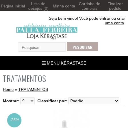
Lista de
Carrinho de
Finalizar
Página Inicial
Minha conta
desejos (0)
compras
pedido
Seja bem vindo! Você pode
entrar
ou
criar
uma conta
.
MENU KÉRASTASE
TRATAMENTOS
Home
»
TRATAMENTOS
Mostrar:
Classificar por:
-25%