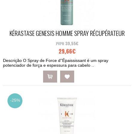
KÉRASTASE GENESIS HOMME SPRAY RÉCUPÉRATEUR
D'ÉPAISSEUR 1...
39,55€
29,66€
Descrição O Spray de Force d''Épaississant é um spray
potenciador de força e espessura para cabelo ..
-25%