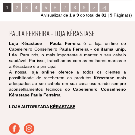
1
2
3
4
5
6
7
8
9
>
>|
A visualizar de
1 a 9
do total de
81
|
9
Página(s)
PAULA FERREIRA - LOJA KÉRASTASE
Loja Kérastase - Paula Ferreira
é a loja on-line do
Cabeleireiro Conselheiro
Paula Ferreira - onlifarma unip.
Lda
. Para nós, o mais importante é manter o seu cabelo
saudável. Por isso, trabalhamos com as melhores marcas e
a Kérastase é a principal.
A nossa
loja online
oferece a todos os clientes a
possibilidade de receberem os produtos
Kérastase
mais
adequados ao seu cabelo em sua casa usufruindo sempre
aconselhamentos técnicos do
Cabeleireiro Conselheiro
Kérastase Paula Ferreirra
LOJA AUTORIZADA
KÉRASTASE