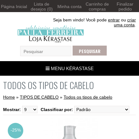
Lista de
Carrinho de
Finalizar
Página Inicial
Minha conta
desejos (0)
compras
pedido
Seja bem vindo! Você pode
entrar
ou
criar
uma conta
.
MENU KÉRASTASE
TODOS OS TIPOS DE CABELO
Home
»
TIPOS DE CABELO
»
Todos os tipos de cabelo
Mostrar:
Classificar por:
-25%