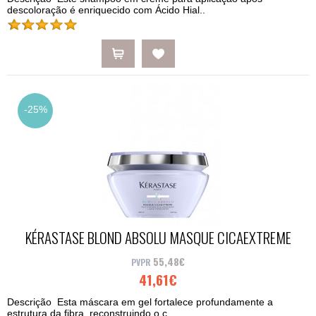
descoloração é enriquecido com Ácido Hial..
-25%
KÉRASTASE BLOND ABSOLU MASQUE CICAEXTREME
200ML
55,48€
41,61€
Descrição Esta máscara em gel fortalece profundamente a
estrutura da fibra, reconstruindo o c..