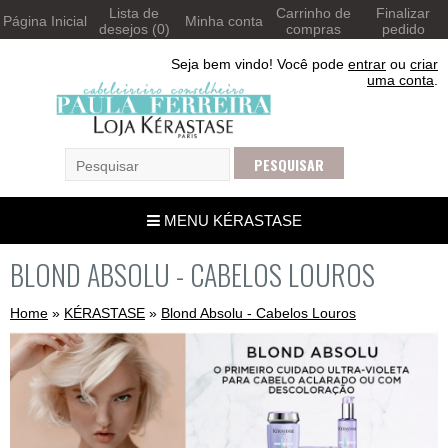
Lista de
Carrinho de
Finalizar
Página Inicial
Minha conta
desejos (0)
compras
pedido
Seja bem vindo! Você pode
entrar
ou
criar
uma conta
.
MENU KÉRASTASE
BLOND ABSOLU - CABELOS LOUROS
Home
»
KÉRASTASE
»
Blond Absolu - Cabelos Louros