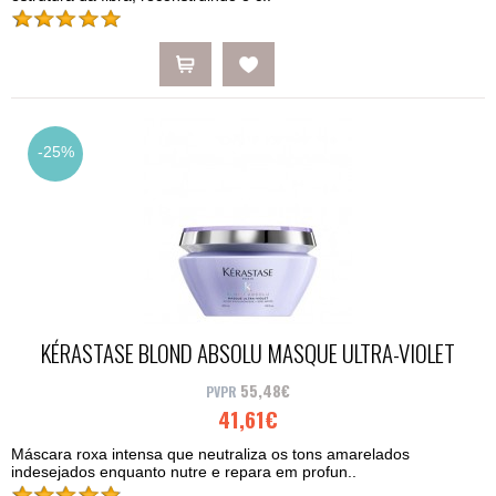
-25%
KÉRASTASE BLOND ABSOLU MASQUE ULTRA-VIOLET
200ML
55,48€
41,61€
Máscara roxa intensa que neutraliza os tons amarelados
indesejados enquanto nutre e repara em profun..