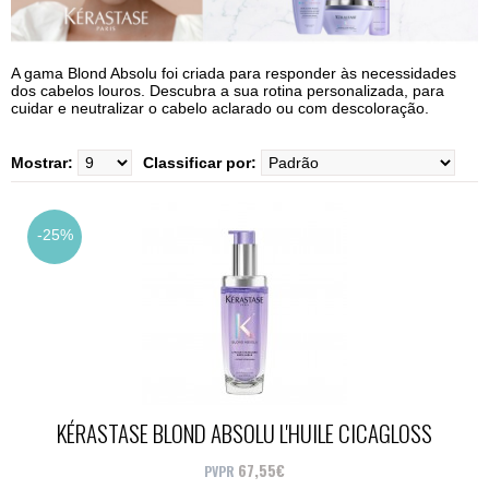
A gama Blond Absolu foi criada para responder às necessidades
dos cabelos louros. Descubra a sua rotina personalizada, para
cuidar e neutralizar o cabelo aclarado ou com descoloração.
Mostrar:
Classificar por:
-25%
KÉRASTASE BLOND ABSOLU L'HUILE CICAGLOSS
RECARREGÁVEL 75ML
67,55€