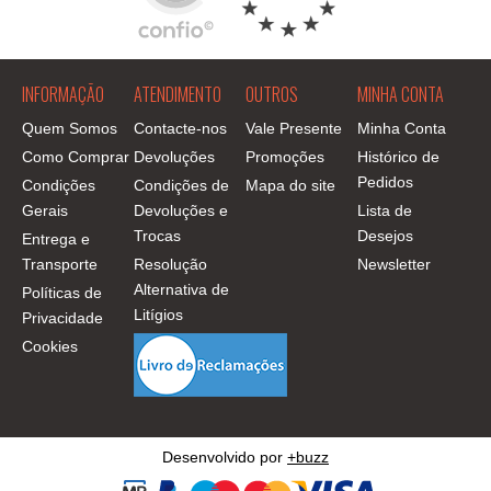
INFORMAÇÃO
ATENDIMENTO
OUTROS
MINHA CONTA
Quem Somos
Contacte-nos
Vale Presente
Minha Conta
Como Comprar
Devoluções
Promoções
Histórico de
Pedidos
Condições
Condições de
Mapa do site
Gerais
Devoluções e
Lista de
Trocas
Desejos
Entrega e
Transporte
Resolução
Newsletter
Alternativa de
Políticas de
Litígios
Privacidade
Cookies
Desenvolvido por
+buzz