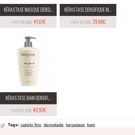
KÉRASTASE MASQUE DENSI...
KÉRASTASE DENSIFIQUE M...
41,61€
29,66€
55,48€
39,55€
KÉRASTASE BAIN DENSIFI...
42,92€
57,23€
Tags:
cabelo fino
,
densidade
,
kerastase
,
bain