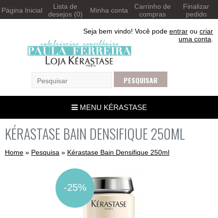
Lista de
Carrinho de
Finalizar
Página Inicial
Minha conta
desejos (0)
compras
pedido
Seja bem vindo! Você pode
entrar
ou
criar
uma conta
.
MENU KÉRASTASE
KÉRASTASE BAIN DENSIFIQUE 250ML
Home
»
Pesquisa
»
Kérastase Bain Densifique 250ml
-25%