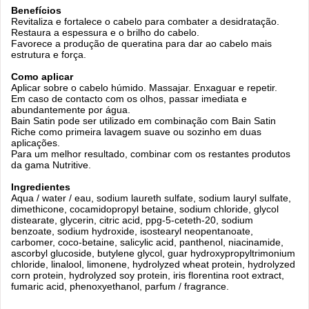
Benefícios
Revitaliza e fortalece o cabelo para combater a desidratação.
Restaura a espessura e o brilho do cabelo.
Favorece a produção de queratina para dar ao cabelo mais
estrutura e força.
Como aplicar
Aplicar sobre o cabelo húmido. Massajar. Enxaguar e repetir.
Em caso de contacto com os olhos, passar imediata e
abundantemente por água.
Bain Satin pode ser utilizado em combinação com Bain Satin
Riche como primeira lavagem suave ou sozinho em duas
aplicações.
Para um melhor resultado, combinar com os restantes produtos
da gama Nutritive.
Ingredientes
Aqua / water / eau, sodium laureth sulfate, sodium lauryl sulfate,
dimethicone, cocamidopropyl betaine, sodium chloride, glycol
distearate, glycerin, citric acid, ppg-5-ceteth-20, sodium
benzoate, sodium hydroxide, isostearyl neopentanoate,
carbomer, coco-betaine, salicylic acid, panthenol, niacinamide,
ascorbyl glucoside, butylene glycol, guar hydroxypropyltrimonium
chloride, linalool, limonene, hydrolyzed wheat protein, hydrolyzed
corn protein, hydrolyzed soy protein, iris florentina root extract,
fumaric acid, phenoxyethanol, parfum / fragrance.