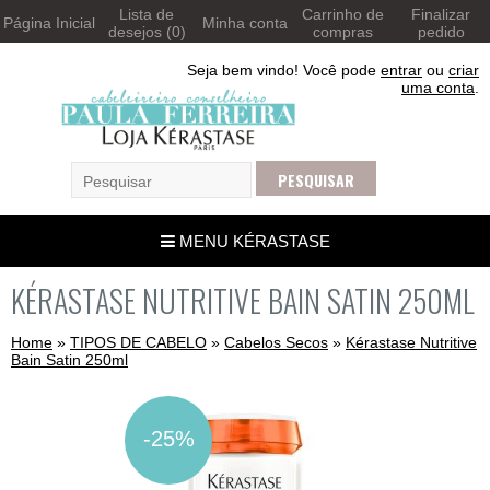
Lista de
Carrinho de
Finalizar
Página Inicial
Minha conta
desejos (0)
compras
pedido
Seja bem vindo! Você pode
entrar
ou
criar
uma conta
.
MENU KÉRASTASE
KÉRASTASE NUTRITIVE BAIN SATIN 250ML
Home
»
TIPOS DE CABELO
»
Cabelos Secos
»
Kérastase Nutritive
Bain Satin 250ml
-25%