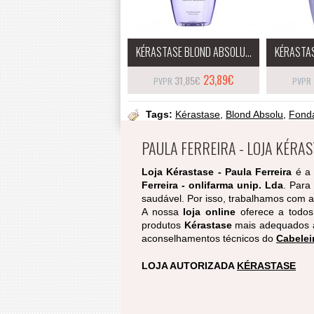
KÉRASTASE BLOND ABSOLU...
KÉRASTAS
23,89€
31,85€
Tags:
Kérastase
,
Blond Absolu
,
Fond
PAULA FERREIRA - LOJA KÉRA
Loja Kérastase - Paula Ferreira
é a 
Ferreira - onlifarma unip. Lda
. Para
saudável. Por isso, trabalhamos com a
A nossa
loja online
oferece a todos 
produtos
Kérastase
mais adequados a
aconselhamentos técnicos do
Cabelei
LOJA AUTORIZADA
KÉRASTASE