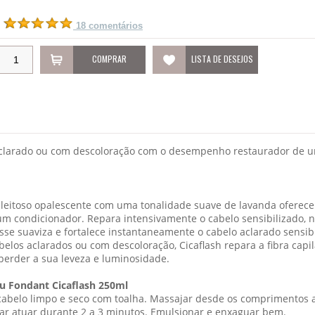
18 comentários
COMPRAR
LISTA DE DESEJOS
aclarado ou com descoloração com o desempenho restaurador de 
l leitoso opalescente com uma tonalidade suave de lavanda ofere
 condicionador. Repara intensivamente o cabelo sensibilizado, n
isse suaviza e fortalece instantaneamente o cabelo aclarado sensi
belos aclarados ou com descoloração, Cicaflash repara a fibra capi
 perder a sua leveza e luminosidade.
u Fondant Cicaflash 250ml
abelo limpo e seco com toalha. Massajar desde os comprimentos at
ar atuar durante 2 a 3 minutos. Emulsionar e enxaguar bem.