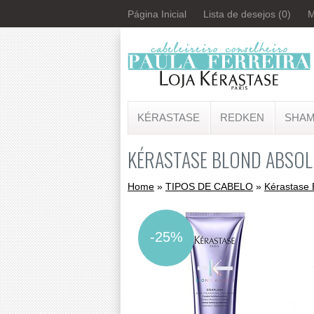
Página Inicial
Lista de desejos (0)
M
KÉRASTASE
REDKEN
SHA
TIPOS DE CABELO
KÉRASTASE BLOND ABSOL
Home
»
TIPOS DE CABELO
»
Kérastase 
-25%