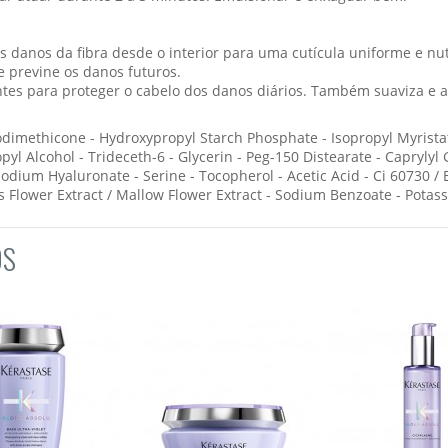
os danos da fibra desde o interior para uma cutícula uniforme e n
 e previne os danos futuros.
antes para proteger o cabelo dos danos diários. Também suaviza e a
odimethicone - Hydroxypropyl Starch Phosphate - Isopropyl Myrist
yl Alcohol - Trideceth-6 - Glycerin - Peg-150 Distearate - Caprylyl 
Sodium Hyaluronate - Serine - Tocopherol - Acetic Acid - Ci 60730 /
ris Flower Extract / Mallow Flower Extract - Sodium Benzoate - Pota
OS