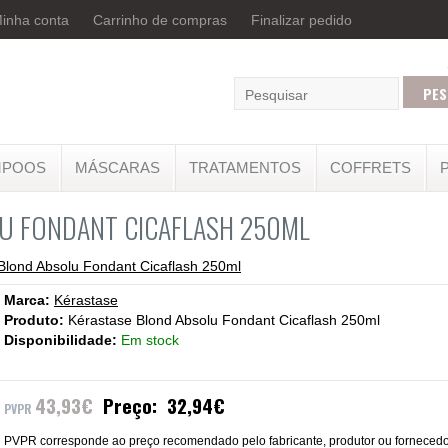
inha conta
Carrinho de compras
Finalizar pedido
MPOOS
MÁSCARAS
TRATAMENTOS
COFFRETS
U FONDANT CICAFLASH 250ML
Blond Absolu Fondant Cicaflash 250ml
Marca:
Kérastase
Produto:
Kérastase Blond Absolu Fondant Cicaflash 250ml
Disponibilidade:
Em stock
43,93€
Preço:
32,94€
PVPR corresponde ao preço recomendado pelo fabricante, produtor ou fornecedor