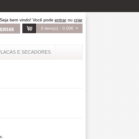
Seja bem vindo! Você pode
entrar
ou
criar
uma conta
.
0 item(s) - 0,00€
PLACAS E SECADORES
..