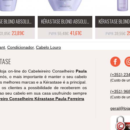
E BLOND ABSOLU...
KÉRASTASE BLOND ABSOLU...
KÉRASTASE BLOND 
23,89€
41,61€
2
31,85€
55,48€
39,55€
ant
,
Condicionador
,
Cabelo Louro
STASE
loja on-line do Cabeleireiro Conselheiro
Paula
(+351) 23
 nós, o mais importante é manter o seu cabelo
(Custo de u
s melhores marcas e a Kérastase é a principal.
os clientes a possibilidade de receberem os
(+351) 96
o seu cabelo em sua casa usufruindo sempre
(Custo de u
reiro Conselheiro Kérastase Paula Ferreirra
geral@loja