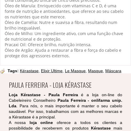
Uma combinação única de cinco óleos preciosos:
Óleo de Marula: Enriquecido com vitaminas C e D, é uma
fonte de nutrição e antioxidantes, que oferece ao seu cabelo
os nutrientes que este merece.
Óleo de Camélia: Nutre e suavisa a fibra, resultando num
brilho inegualável.
Óleo de Milho: Um ingrediente ativo, com uma função chave
de nutricional e de proteção.
Pracaxi Oil: Oferece brilho, nutrição intensa.
Óleo de Argão: Ajuda a restaurar a fibra e força do cabelo e
protege dos agressores externos.
Tags:
Kérastase
,
Elixir Ultime
,
Le Masque
,
Masque
,
Máscara
PAULA FERREIRA - LOJA KÉRASTASE
Loja Kérastase - Paula Ferreira
é a loja on-line do
Cabeleireiro Conselheiro
Paula Ferreira - onlifarma unip.
Lda
. Para nós, o mais importante é manter o seu cabelo
saudável. Por isso, trabalhamos com as melhores marcas e
a Kérastase é a principal.
A nossa
loja online
oferece a todos os clientes a
possibilidade de receberem os produtos
Kérastase
mais