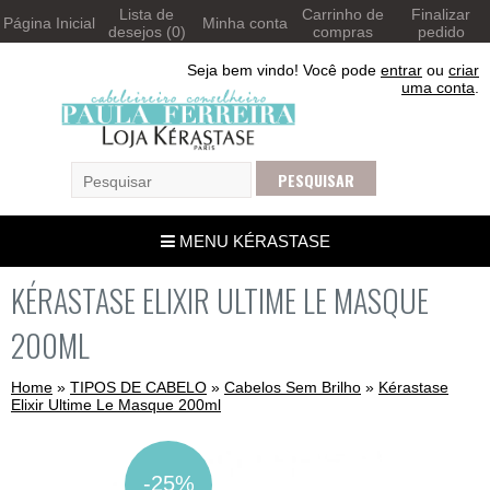
Lista de
Carrinho de
Finalizar
Página Inicial
Minha conta
desejos (0)
compras
pedido
Seja bem vindo! Você pode
entrar
ou
criar
uma conta
.
MENU KÉRASTASE
KÉRASTASE ELIXIR ULTIME LE MASQUE
200ML
Home
»
TIPOS DE CABELO
»
Cabelos Sem Brilho
»
Kérastase
Elixir Ultime Le Masque 200ml
-25%