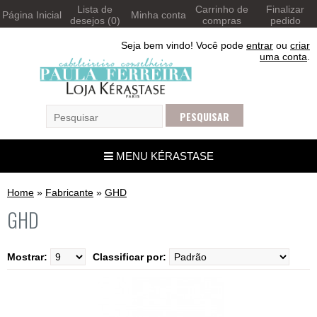
Lista de
Carrinho de
Finalizar
Página Inicial
Minha conta
desejos (0)
compras
pedido
Seja bem vindo! Você pode
entrar
ou
criar
uma conta
.
MENU KÉRASTASE
Home
»
Fabricante
»
GHD
GHD
Mostrar:
Classificar por: