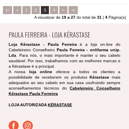
|<
<
1
2
3
4
>
>|
A visualizar de
19 a 27
do total de
31
|
4
Página(s)
PAULA FERREIRA - LOJA KÉRASTASE
Loja Kérastase - Paula Ferreira
é a loja on-line do
Cabeleireiro Conselheiro
Paula Ferreira - onlifarma unip.
Lda
. Para nós, o mais importante é manter o seu cabelo
saudável. Por isso, trabalhamos com as melhores marcas e
a Kérastase é a principal.
A nossa
loja online
oferece a todos os clientes a
possibilidade de receberem os produtos
Kérastase
mais
adequados ao seu cabelo em sua casa usufruindo sempre
aconselhamentos técnicos do
Cabeleireiro Conselheiro
Kérastase Paula Ferreirra
LOJA AUTORIZADA
KÉRASTASE