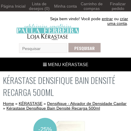
Lista de
Carrinho de
Finalizar
Página Inicial
Minha conta
desejos (0)
compras
pedido
Seja bem vindo! Você pode
entrar
ou
criar
uma conta
.
MENU KÉRASTASE
KÉRASTASE DENSIFIQUE BAIN DENSITÉ
RECARGA 500ML
Home
»
KÉRASTASE
»
Densifique - Ativador de Densidade Capilar
»
Kérastase Densifique Bain Densité Recarga 500ml
-25%