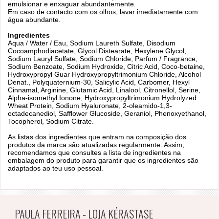
emulsionar e enxaguar abundantemente.
Em caso de contacto com os olhos, lavar imediatamente com
água abundante.
Ingredientes
Aqua / Water / Eau, Sodium Laureth Sulfate, Disodium
Cocoamphodiacetate, Glycol Distearate, Hexylene Glycol,
Sodium Lauryl Sulfate, Sodium Chloride, Parfum / Fragrance,
Sodium Benzoate, Sodium Hydroxide, Citric Acid, Coco-betaine,
Hydroxypropyl Guar Hydroxypropyltrimonium Chloride, Alcohol
Denat., Polyquaternium-30, Salicylic Acid, Carbomer, Hexyl
Cinnamal, Arginine, Glutamic Acid, Linalool, Citronellol, Serine,
Alpha-isomethyl Ionone, Hydroxypropyltrimonium Hydrolyzed
Wheat Protein, Sodium Hyaluronate, 2-oleamido-1,3-
octadecanediol, Safflower Glucoside, Geraniol, Phenoxyethanol,
Tocopherol, Sodium Citrate.
As listas dos ingredientes que entram ​​na composição dos
produtos da marca são atualizadas regularmente. Assim,
recomendamos que consultes a lista de ingredientes na
embalagem do produto para garantir que os ingredientes são
adaptados ao teu uso pessoal.
PAULA FERREIRA - LOJA KÉRASTASE