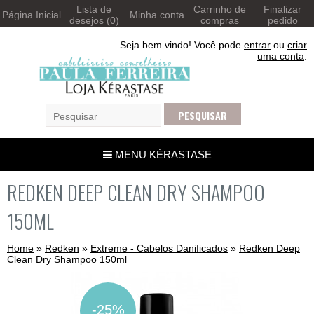
Lista de
Carrinho de
Finalizar
Página Inicial
Minha conta
desejos (0)
compras
pedido
Seja bem vindo! Você pode
entrar
ou
criar
uma conta
.
MENU KÉRASTASE
REDKEN DEEP CLEAN DRY SHAMPOO
150ML
Home
»
Redken
»
Extreme - Cabelos Danificados
»
Redken Deep
Clean Dry Shampoo 150ml
-25%